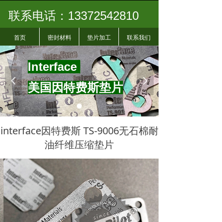
联系电话：13372542810
首页
密封材料
垫片加工
联系我们
I
nterface
넳
넲
美国因特费斯垫片
interface因特费斯 TS-9006无石棉耐
油纤维压缩垫片